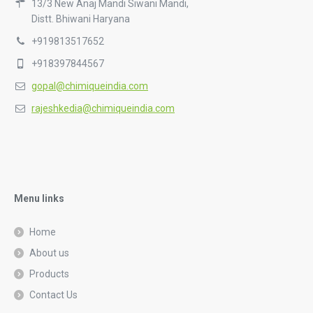
13/3 New Anaj Mandi Siwani Mandi,
Distt. Bhiwani Haryana
+919813517652
+918397844567
gopal@chimiqueindia.com
rajeshkedia@chimiqueindia.com
Menu links
Home
About us
Products
Contact Us