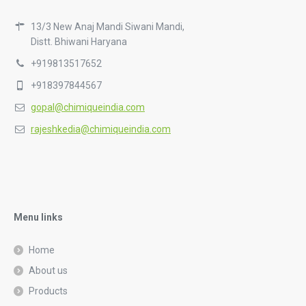
13/3 New Anaj Mandi Siwani Mandi,
Distt. Bhiwani Haryana
+919813517652
+918397844567
gopal@chimiqueindia.com
rajeshkedia@chimiqueindia.com
Menu links
Home
About us
Products