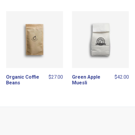
Organic Coffie
$
27.00
Green Apple
$
42.00
Beans
Muesli