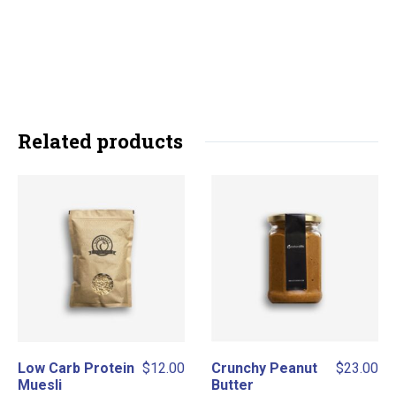
Related products
Low Carb Protein
$
12.00
Crunchy Peanut
$
23.00
Muesli
Butter