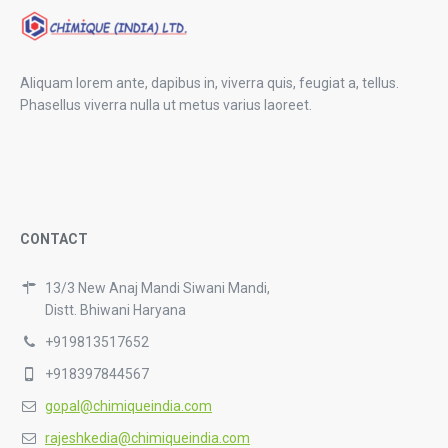
Aliquam lorem ante, dapibus in, viverra quis, feugiat a, tellus.
Phasellus viverra nulla ut metus varius laoreet.
CONTACT
13/3 New Anaj Mandi Siwani Mandi,
Distt. Bhiwani Haryana
+919813517652
+918397844567
gopal@chimiqueindia.com
rajeshkedia@chimiqueindia.com