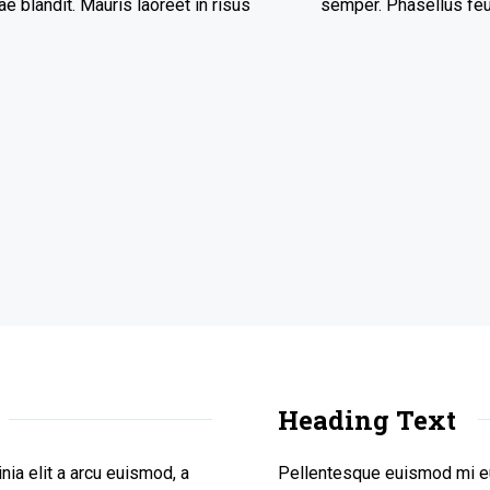
e blandit. Mauris laoreet in risus
semper. Phasellus feug
Heading Text
ia elit a arcu euismod, a
Pellentesque euismod mi eu 