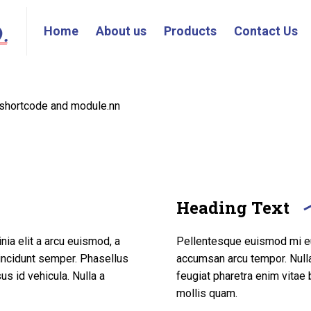
Home
About us
Products
Contact Us
Home
About us
Products
Contact Us
 shortcode and module.nn
Heading Text
ia elit a arcu euismod, a
Pellentesque euismod mi eu 
incidunt semper. Phasellus
accumsan arcu tempor. Null
us id vehicula. Nulla a
feugiat pharetra enim vitae b
mollis quam.