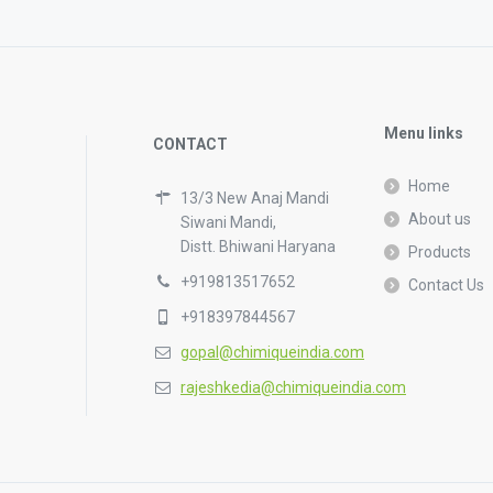
Menu links
CONTACT
Home
13/3 New Anaj Mandi
About us
Siwani Mandi,
Distt. Bhiwani Haryana
Products
+919813517652
Contact Us
+918397844567
gopal@chimiqueindia.com
rajeshkedia@chimiqueindia.com