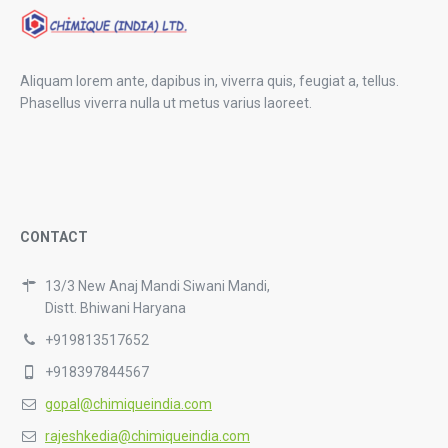
Aliquam lorem ante, dapibus in, viverra quis, feugiat a, tellus.
Phasellus viverra nulla ut metus varius laoreet.
CONTACT
13/3 New Anaj Mandi Siwani Mandi,
Distt. Bhiwani Haryana
+919813517652
+918397844567
gopal@chimiqueindia.com
rajeshkedia@chimiqueindia.com