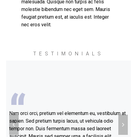
malesuada. Quisque non turpis ac felis
molestie bibendum nec eget sem. Mauris
feugiat pretium est, at iaculis est. Integer
nec eros velit.
TESTIMONIALS
“
Nam orci orci, pretium vel elementum eu, vestibulum at
Done
sapien. Sed pretium turpis lacus, ut vehicula odio
pret
tempor non. Duis fermentum massa sed laoreet
Done
suscipit. Mauris sed semper urna, a facilisis elit.
eget